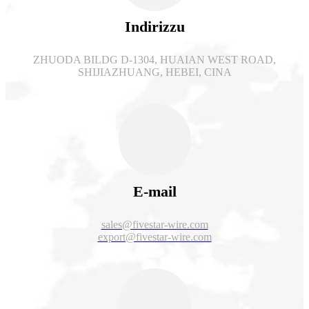
Indirizzu
ZHUODA BILDG D-1304, HUAIAN WEST ROAD,
SHIJIAZHUANG, HEBEI, CINA
E-mail
sales@fivestar-wire.com
export@fivestar-wire.com