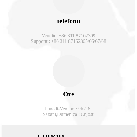
telefonu
Vendite: +86 311 87162369
Supportu: +86 311 87162365/66/67/68
Ore
Lunedì-Vennari : 9h à 6h
Sabatu,
Dumenica : Chjosu