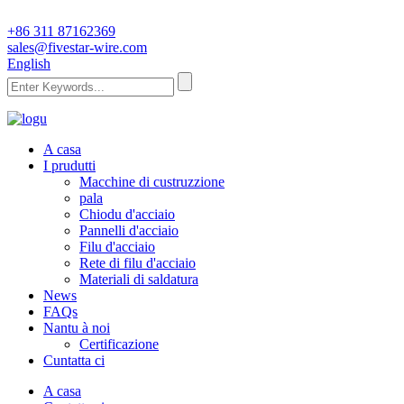
+86 311 87162369
sales@fivestar-wire.com
English
A casa
I prudutti
Macchine di custruzzione
pala
Chiodu d'acciaio
Pannelli d'acciaio
Filu d'acciaio
Rete di filu d'acciaio
Materiali di saldatura
News
FAQs
Nantu à noi
Certificazione
Cuntatta ci
A casa