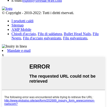
E-mail:
export@fivestar-wire.com
© Copyright - 2010-2022: Tutti i diritti riservati.
I prudutti caldi
Sitemap
AMP Mobile
Chiodi d'acciaio
,
Filu di saldatura
,
Bullet Head Nails
,
Filu
Negru
,
Filu d'acciaio galvanizatu
,
Filu galvanizatu
,
Mandate e-mail
x