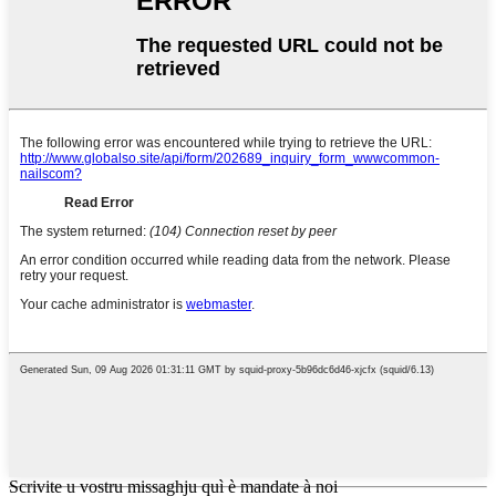
Scrivite u vostru missaghju quì è mandate à noi