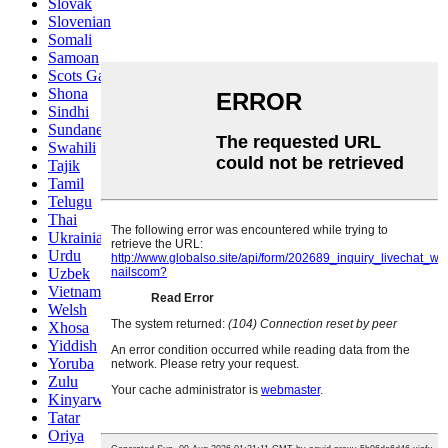
Slovak
Slovenian
Somali
Samoan
Scots Gaelic
Shona
Sindhi
Sundanese
Swahili
Tajik
Tamil
Telugu
Thai
Ukrainian
Urdu
Uzbek
Vietnamese
Welsh
Xhosa
Yiddish
Yoruba
Zulu
Kinyarwanda
Tatar
Oriya